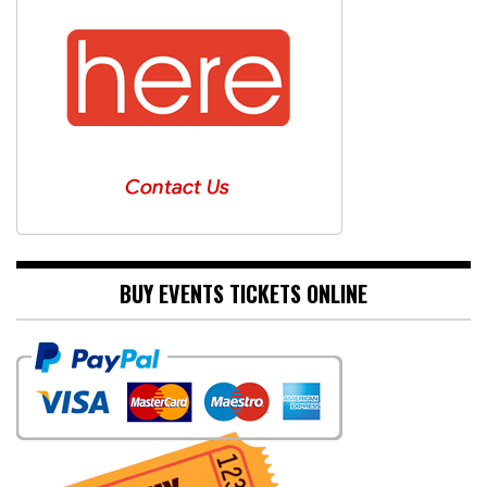
BUY EVENTS TICKETS ONLINE