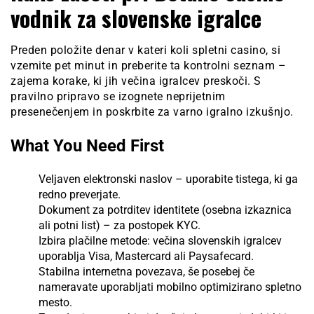
vodnik za slovenske igralce
Preden položite denar v kateri koli spletni casino, si
vzemite pet minut in preberite ta kontrolni seznam –
zajema korake, ki jih večina igralcev preskoči. S
pravilno pripravo se izognete neprijetnim
presenečenjem in poskrbite za varno igralno izkušnjo.
What You Need First
Veljaven elektronski naslov – uporabite tistega, ki ga
redno preverjate.
Dokument za potrditev identitete (osebna izkaznica
ali potni list) – za postopek KYC.
Izbira plačilne metode: večina slovenskih igralcev
uporablja Visa, Mastercard ali Paysafecard.
Stabilna internetna povezava, še posebej če
nameravate uporabljati mobilno optimizirano spletno
mesto.